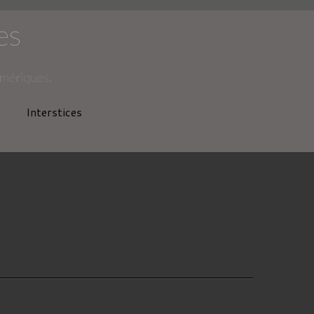
es
umériques.
Interstices