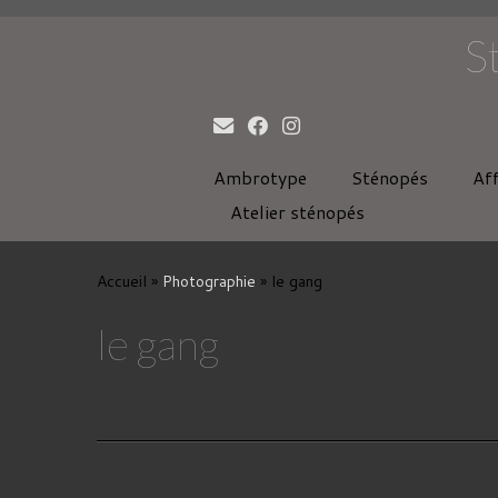
S
Ambrotype
Sténopés
Af
Atelier sténopés
Passer
au
Accueil
»
Photographie
»
le gang
contenu
le gang