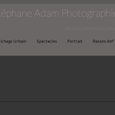
téphane Adam Photographi
Procédés Alternatifs et n
fichage Urbain
Spectacles
Portrait
Basses def’