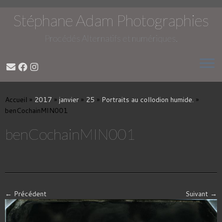
Stéphane Adam Photographies
Procédés Alternatifs et numériques.
Passer
au
Accueil
»
2017
»
janvier
»
25
»
Portraits au collodion humide.
»
contenu
benCochainMIN001
benCochainMIN001
← Précédent
Suivant →