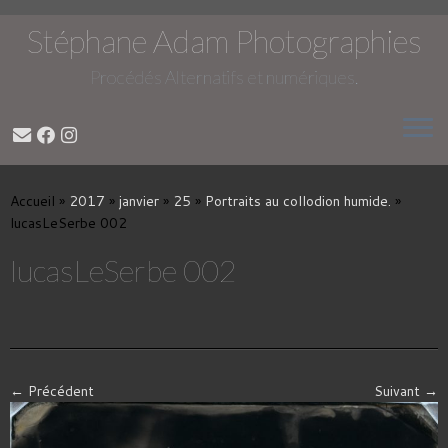
Stéphane Adam Photographies
Procédés Alternatifs et numériques.
Passer
au
Accueil
»
2017
»
janvier
»
25
»
Portraits au collodion humide.
»
contenu
lucasLeSerbe 002
lucasLeSerbe 002
← Précédent
Suivant →