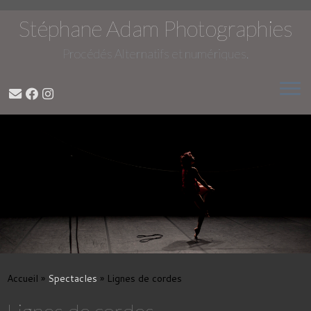
Stéphane Adam Photographies
Procédés Alternatifs et numériques.
Passer
au
contenu
Accueil
»
Spectacles
»
Lignes de cordes