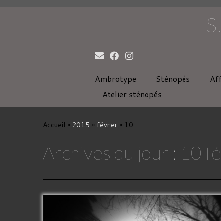
S
Ambrotype
Sténopés
Af
Atelier sténopés
Passer
au
Accueil
»
2015
»
février
»
10
contenu
Archives du jour :
10 f