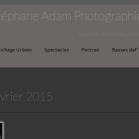
téphane Adam Photographi
Procédés Alternatifs et n
fichage Urbain
Spectacles
Portrait
Basses def’
évrier 2015