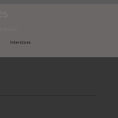
es
umériques.
Interstices